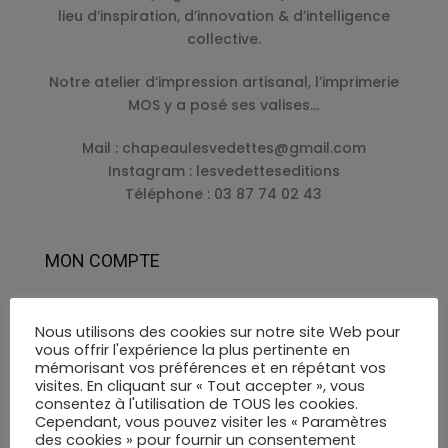
lieu d’inspiration, d’innovation & d’intelligence
collective.
Notre atelier d’impression artisanal, l’imprimerie
MOS y a posé ses valises…
Mail :
chapeaulesvedettes@gmail.com
Instagram : lesvedetteseditions
Téléphone : 03 87 74 02 43
MON COMPTE
Mon compte
Nous utilisons des cookies sur notre site Web pour
Mon panier
vous offrir l'expérience la plus pertinente en
mémorisant vos préférences et en répétant vos
Page de paiement
visites. En cliquant sur « Tout accepter », vous
consentez à l'utilisation de TOUS les cookies.
Nos abat-jours
Cependant, vous pouvez visiter les « Paramètres
des cookies » pour fournir un consentement