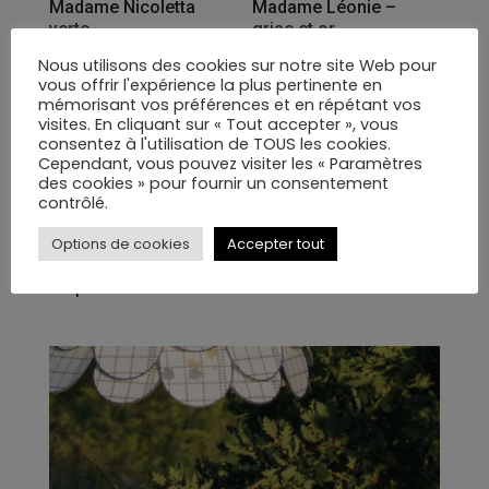
Madame Nicoletta
Madame Léonie –
verte
grise et or
199,00
€
199,00
€
Nous utilisons des cookies sur notre site Web pour
vous offrir l'expérience la plus pertinente en
mémorisant vos préférences et en répétant vos
visites. En cliquant sur « Tout accepter », vous
consentez à l'utilisation de TOUS les cookies.
Cependant, vous pouvez visiter les « Paramètres
1
2
→
des cookies » pour fournir un consentement
contrôlé.
VOTRE PANIER
Options de cookies
Accepter tout
No products in the cart.